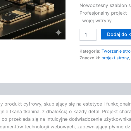
Nowoczesny szablon s
Profesjonalny projekt
Twojej witryny.
Dodaj do 
Kategoria:
Tworzenie stro
Znaczniki:
projekt strony
produkt cyfrowy, skupiający się na estetyce i funkcjonaln
ie tkana tkanina, z dbałością o każdy detal. Projekt chara
o przekłada się na intuicyjne doświadczenie użytkownika
ndamentów technologii webowych, zapewniający płynne dzi