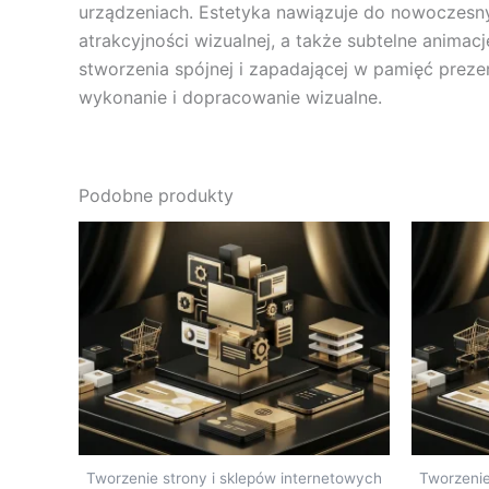
urządzeniach. Estetyka nawiązuje do nowoczesnyc
atrakcyjności wizualnej, a także subtelne animac
stworzenia spójnej i zapadającej w pamięć preze
wykonanie i dopracowanie wizualne.
Podobne produkty
Tworzenie strony i sklepów internetowych
Tworzenie