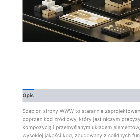
Opis
Opinie (0)
Szablon strony WWW to starannie zaprojektowany 
poprzez kod źródłowy, który jest niczym precyzyjn
kompozycją i przemyślanym układem elementów, c
wysokiej jakości kod, zbudowany z solidnych fu