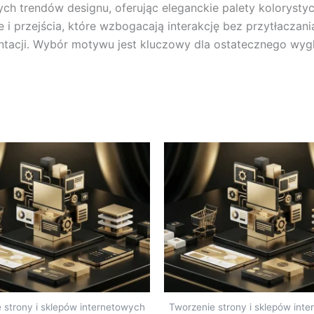
h trendów designu, oferując eleganckie palety kolorystycz
je i przejścia, które wzbogacają interakcję bez przytłaczan
ntacji. Wybór motywu jest kluczowy dla ostatecznego wygl
 strony i sklepów internetowych
Tworzenie strony i sklepów int