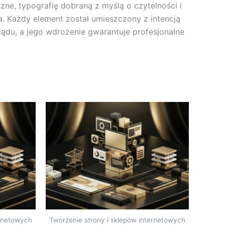
ne, typografię dobraną z myślą o czytelności i
ia. Każdy element został umieszczony z intencją
ądu, a jego wdrożenie gwarantuje profesjonalne
ernetowych
Tworzenie strony i sklepów internetowych