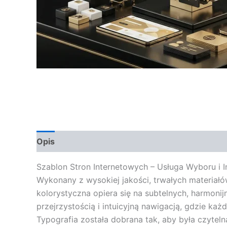
Opis
Opinie (0)
Szablon Stron Internetowych – Usługa Wyboru i In
Wykonany z wysokiej jakości, trwałych materiałó
kolorystyczna opiera się na subtelnych, harmoni
przejrzystością i intuicyjną nawigacją, gdzie k
Typografia została dobrana tak, aby była czytel