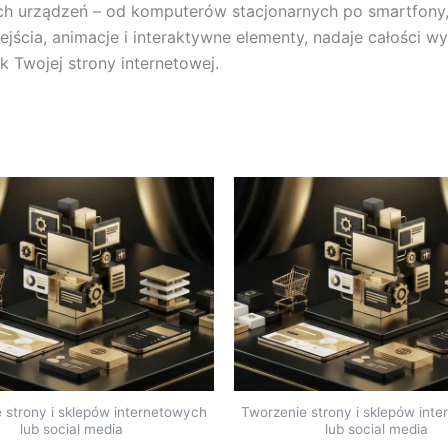
 urządzeń – od komputerów stacjonarnych po smartfony,
rzejścia, animacje i interaktywne elementy, nadaje całości 
k Twojej strony internetowej.
 strony i sklepów internetowych
Tworzenie strony i sklepów int
lub social media
lub social media