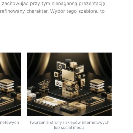
 zachowując przy tym nienaganną prezentację
wyrafinowany charakter. Wybór tego szablonu to
ernetowych
Tworzenie strony i sklepów internetowych
lub social media