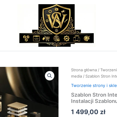
ilość
Strona główna
/
Tworzenie
Szablon
media
/ Szablon Stron In
Stron
Internetowych
Tworzenie strony i skl
–
Szablon Stron Int
Usługa
Instalacji Szablon
Wyboru
i
1 499,00
zł
Instalacji
Szablonu