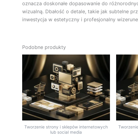
oznacza doskonałe dopasowanie do różnorodnych
wizualną. Dbałość o detale, takie jak subtelne p
inwestycja w estetyczny i profesjonalny wizerune
Podobne produkty
Tworzenie strony i sklepów internetowych
Tworzenie
lub social media