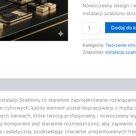
Nowoczesny design i e
instalacji szablonu str
Dodaj do 
Kategoria:
Tworzenie stro
Znaczniki:
instalacja szab
stalacji Szablonu to starannie zaprojektowane rozwiązanie 
w cyfrowych, każdy element został dopracowany z myślą o w
jnych barwach, które tworzą profesjonalny i nowoczesny wy
ażdy komponent jest starannie rozmieszczony, aby zapewni
na i estetyczna, podkreślając charakter prezentowanych tre