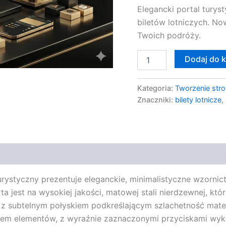
Elegancki portal turys
biletów lotniczych. N
Twoich podróży.
Dodaj do 
Kategoria:
Tworzenie stro
Znaczniki:
bilety lotnicze
,
urystyczny prezentuje eleganckie, minimalistyczne wzornic
 jest na wysokiej jakości, matowej stali nierdzewnej, kt
 z subtelnym połyskiem podkreślającym szlachetność mater
ładem elementów, z wyraźnie zaznaczonymi przyciskami wy