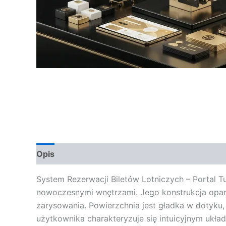
Opis
Opinie (0)
System Rezerwacji Biletów Lotniczych – Portal T
nowoczesnymi wnętrzami. Jego konstrukcja oparta
zarysowania. Powierzchnia jest gładka w dotyku,
użytkownika charakteryzuje się intuicyjnym uk