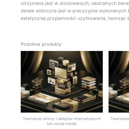
utrzymana jest w stonowanych, neutralnych barwac
detale widoczna jest w precyzyjnie wykonanych k
estetycznej przyjemności użytkowania, tworząc s
Podobne produkty
Tworzenie strony i sklepów internetowych
Tworzenie
lub social media