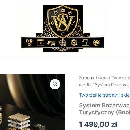
ilość
Strona główna
/
Tworzenie
System
media
/ System Rezerwacj
Rezerwacji
Biletów
Tworzenie strony i skl
Lotniczych
System Rezerwacji
–
Turystyczny (Boo
Portal
Turystyczny
1 499,00
zł
(Booking)