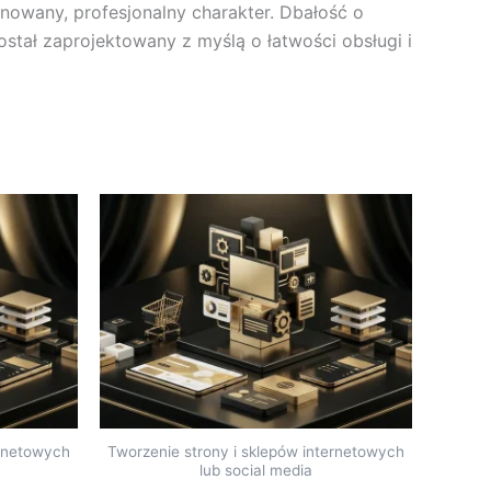
finowany, profesjonalny charakter. Dbałość o
stał zaprojektowany z myślą o łatwości obsługi i
ernetowych
Tworzenie strony i sklepów internetowych
lub social media