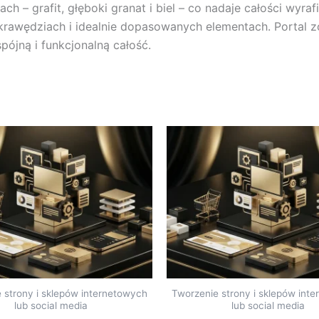
h – grafit, głęboki granat i biel – co nadaje całości wyra
rawędziach i idealnie dopasowanych elementach. Portal zo
pójną i funkcjonalną całość.
 strony i sklepów internetowych
Tworzenie strony i sklepów int
lub social media
lub social media