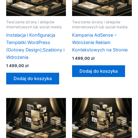
Tworzenie strony i sklepów
Tworzenie strony i sklepów
internetowych lub social media
internetowych lub social media
Instalacja i Konfiguracja
Kampania AdSense –
Templatki WordPress
Wdrożenie Reklam
(Gotowy Design);Szablony i
Kontekstowych na Stronie
Wdrożenia
1 499,00
zł
1 499,00
zł
Dodaj do koszyka
Dodaj do koszyka