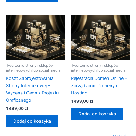
Tworzenie strony i sklepów
Tworzenie strony i sklepów
internetowych lub social media
internetowych lub social media
Koszt Zaprojektowania
Rejestracja Domen Online –
Strony Internetowej –
Zarządzanie;Domeny i
Wycena i Cennik Projektu
Hosting
Graficznego
1 499,00
zł
1 499,00
zł
Dodaj do koszyka
Dodaj do koszyka