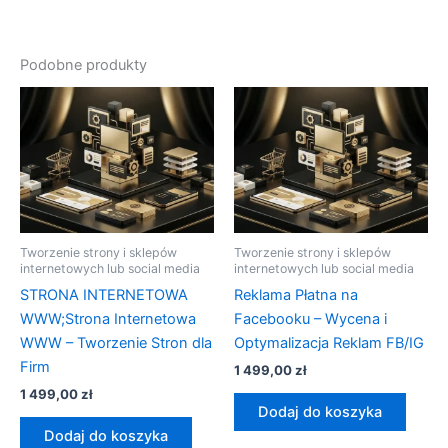
Podobne produkty
Tworzenie strony i sklepów
Tworzenie strony i sklepów
internetowych lub social media
internetowych lub social media
STRONA INTERNETOWA
Reklama Płatna na
WWW;Strona Internetowa
Facebooku – Wycena i
WWW – Tworzenie Stron dla
Optymalizacja Reklam FB/IG
Firm
1 499,00
zł
1 499,00
zł
Dodaj do koszyka
Dodaj do koszyka