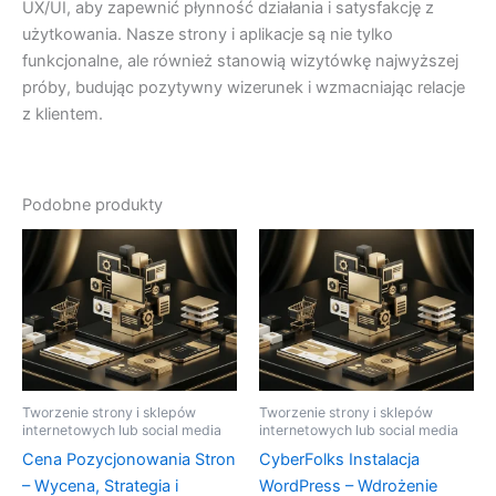
UX/UI, aby zapewnić płynność działania i satysfakcję z
użytkowania. Nasze strony i aplikacje są nie tylko
funkcjonalne, ale również stanowią wizytówkę najwyższej
próby, budując pozytywny wizerunek i wzmacniając relacje
z klientem.
Podobne produkty
Tworzenie strony i sklepów
Tworzenie strony i sklepów
internetowych lub social media
internetowych lub social media
Cena Pozycjonowania Stron
CyberFolks Instalacja
– Wycena, Strategia i
WordPress – Wdrożenie