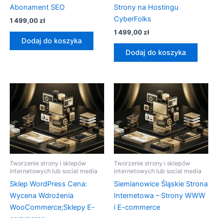
Abonament SEO
Strony na Hostingu
CyberFolks
1 499,00
zł
1 499,00
zł
Dodaj do koszyka
Dodaj do koszyka
Tworzenie strony i sklepów
Tworzenie strony i sklepów
internetowych lub social media
internetowych lub social media
Sklep WordPress Cena:
Siemianowice Śląskie Strona
Wycena Wdrożenia
Internetowa – Strony WWW
WooCommerce;Sklepy E-
i E-commerce