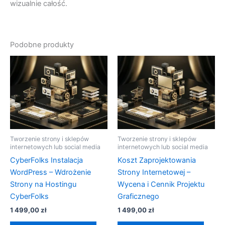
wizualnie całość.
Podobne produkty
Tworzenie strony i sklepów
Tworzenie strony i sklepów
internetowych lub social media
internetowych lub social media
CyberFolks Instalacja
Koszt Zaprojektowania
WordPress – Wdrożenie
Strony Internetowej –
Strony na Hostingu
Wycena i Cennik Projektu
CyberFolks
Graficznego
1 499,00
zł
1 499,00
zł