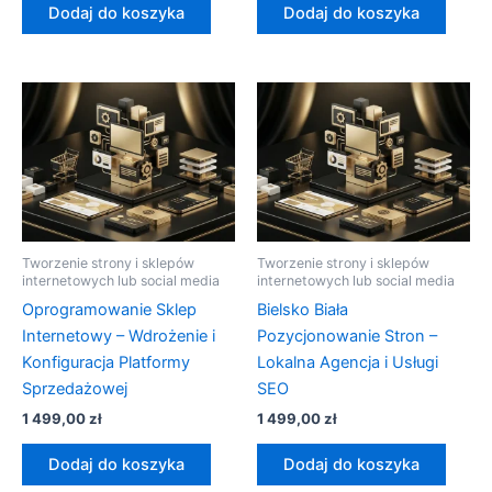
Dodaj do koszyka
Dodaj do koszyka
Tworzenie strony i sklepów
Tworzenie strony i sklepów
internetowych lub social media
internetowych lub social media
Oprogramowanie Sklep
Bielsko Biała
Internetowy – Wdrożenie i
Pozycjonowanie Stron –
Konfiguracja Platformy
Lokalna Agencja i Usługi
Sprzedażowej
SEO
1 499,00
zł
1 499,00
zł
Dodaj do koszyka
Dodaj do koszyka