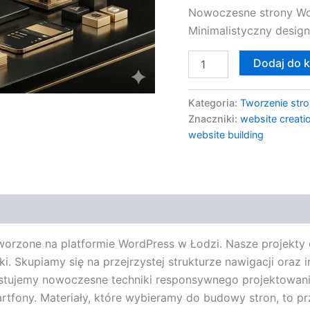
Nowoczesne strony Wor
Minimalistyczny design
Dodaj do 
Kategoria:
Tworzenie stro
Znaczniki:
website creati
website building
worzone na platformie WordPress w Łodzi. Nasze projekty 
. Skupiamy się na przejrzystej strukturze nawigacji oraz i
tujemy nowoczesne techniki responsywnego projektowania,
tfony. Materiały, które wybieramy do budowy stron, to p