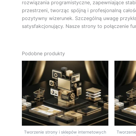
rozwiązania programistyczne, zapewniające stabi
przestrzeni, tworząc spójną i profesjonalną cało
pozytywny wizerunek. Szczególną uwagę przykład
satysfakcjonujący. Nasze strony to połączenie fu
Podobne produkty
Tworzenie strony i sklepów internetowych
Tworzenie