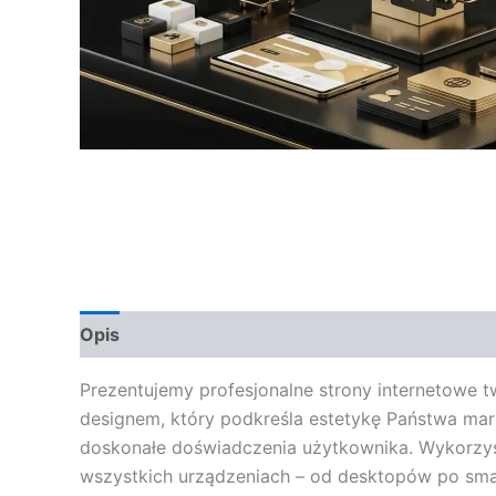
Opis
Opinie (0)
Prezentujemy profesjonalne strony internetowe t
designem, który podkreśla estetykę Państwa marki
doskonałe doświadczenia użytkownika. Wykorzys
wszystkich urządzeniach – od desktopów po smar