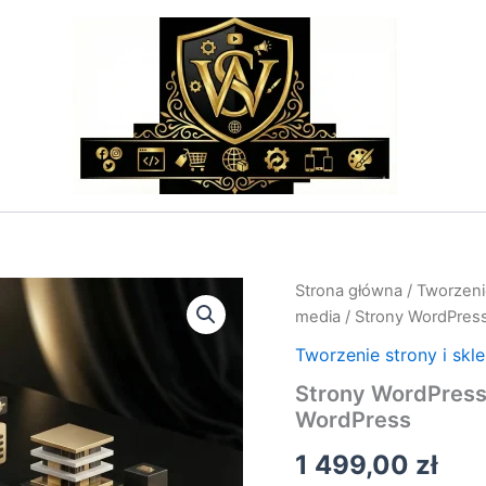
ilość
Strona główna
/
Tworzenie
Strony
media
/ Strony WordPress
WordPress
Łódź
Tworzenie strony i skl
–
Strony WordPress
Budowa
WordPress
Stron
na
1 499,00
zł
Platformie
WordPress