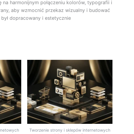
 na harmonijnym połączeniu kolorów, typografii i
dobrany, aby wzmocnić przekaz wizualny i budować
 był dopracowany i estetycznie
ernetowych
Tworzenie strony i sklepów internetowych