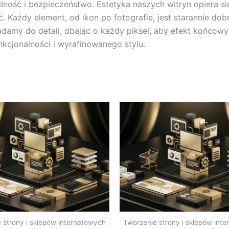
lność i bezpieczeństwo. Estetyka naszych witryn opiera się
ść. Każdy element, od ikon po fotografie, jest starannie 
amy do detali, dbając o każdy piksel, aby efekt końcowy
nkcjonalności i wyrafinowanego stylu.
 strony i sklepów internetowych
Tworzenie strony i sklepów int