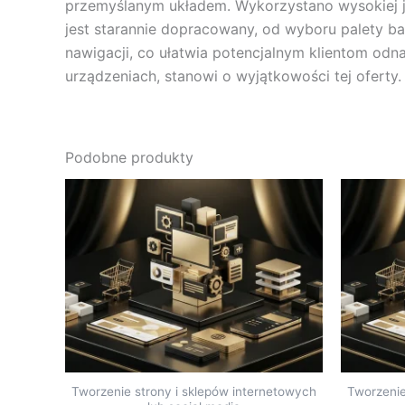
przemyślanym układem. Wykorzystano wysokiej ja
jest starannie dopracowany, od wyboru palety barw
nawigacji, co ułatwia potencjalnym klientom odna
urządzeniach, stanowi o wyjątkowości tej oferty.
Podobne produkty
Tworzenie strony i sklepów internetowych
Tworzenie