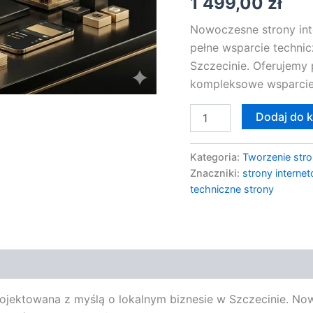
1 499,00
zł
Nowoczesne strony inte
pełne wsparcie techni
Szczecinie. Oferujemy 
kompleksowe wsparcie 
Dodaj do 
Kategoria:
Tworzenie stro
Znaczniki:
strony interne
techniczne strony
rojektowana z myślą o lokalnym biznesie w Szczecinie. Now