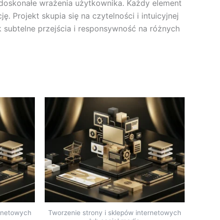
 doskonałe wrażenia użytkownika. Każdy element
 Projekt skupia się na czytelności i intuicyjnej
ak subtelne przejścia i responsywność na różnych
ernetowych
Tworzenie strony i sklepów internetowych