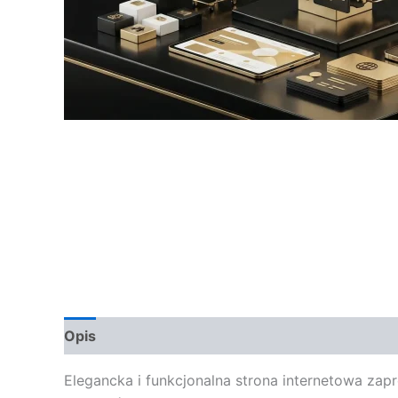
Opis
Opinie (0)
Elegancka i funkcjonalna strona internetowa zap