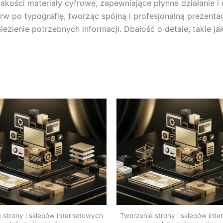
kości materiały cyfrowe, zapewniające płynne działanie i
 po typografię, tworząc spójną i profesjonalną prezentację.
lezienie potrzebnych informacji. Dbałość o detale, takie j
 strony i sklepów internetowych
Tworzenie strony i sklepów int