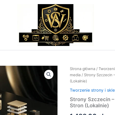
ilość
Strona główna
/
Tworzenie
Strony
media
/ Strony Szczecin 
Szczecin
(Lokalnie)
-
Pełne
Tworzenie strony i skl
Wsparcie
Strony Szczecin 
Techniczne;Tworzenie
Stron
Stron (Lokalnie)
(Lokalnie)