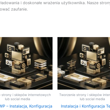
adowania i doskonałe wrażenia użytkownika. Nasze strony t
ować zaufanie.
 strony i sklepów internetowych
Tworzenie strony i sklepów int
lub social media
lub social media
P – Instalacja, Konfiguracja
Instalacja i Konfiguracja T