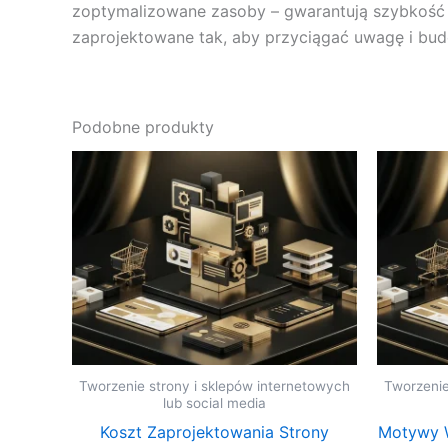
zoptymalizowane zasoby – gwarantują szybkość ł
zaprojektowane tak, aby przyciągać uwagę i bud
Podobne produkty
Tworzenie strony i sklepów internetowych
Tworzenie
lub social media
Koszt Zaprojektowania Strony
Motywy W