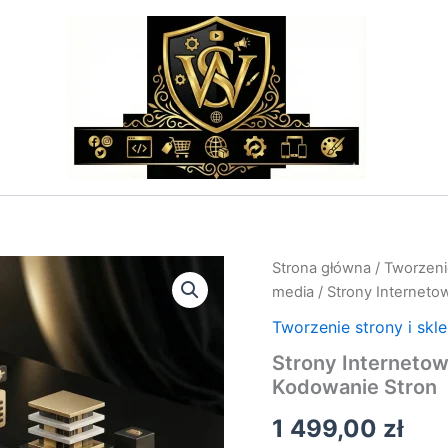
ilość
Strona główna
/
Tworzenie
Strony
media
/ Strony Interneto
Internetowe
Tworzenie
Tworzenie strony i skl
–
Strony Internetow
Projektowanie
Kodowanie Stron
i
Kodowanie
1 499,00
zł
Stron