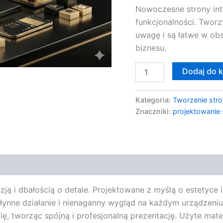
Nowoczesne strony int
funkcjonalności. Twor
uwagę i są łatwe w ob
biznesu.
Dodaj do 
Kategoria:
Tworzenie stro
Znaczniki:
projektowanie 
ją i dbałością o detale. Projektowane z myślą o estetyce i
ynne działanie i nienaganny wygląd na każdym urządzeniu.
, tworząc spójną i profesjonalną prezentację. Użyte materi