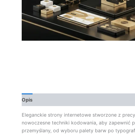
Opis
Opinie (0)
Eleganckie strony internetowe stworzone z precyz
nowoczesne techniki kodowania, aby zapewnić pł
przemyślany, od wyboru palety barw po typografię