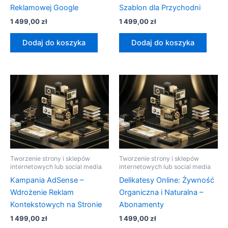
Reklamowej Google
Szablon dla Przychodni
1 499,00
zł
1 499,00
zł
Dodaj do koszyka
Dodaj do koszyka
Tworzenie strony i sklepów
Tworzenie strony i sklepów
internetowych lub social media
internetowych lub social media
Kampania AdSense –
Delikatesy Online: Żywność
Wdrożenie Reklam
Organiczna i Naturalna –
Kontekstowych na Stronie
Abonamenty
1 499,00
zł
1 499,00
zł