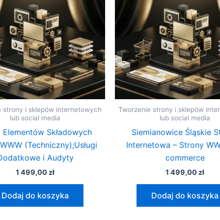
 strony i sklepów internetowych
Tworzenie strony i sklepów int
lub social media
lub social media
t Elementów Składowych
Siemianowice Śląskie S
 WWW (Techniczny);Usługi
Internetowa – Strony WW
Dodatkowe i Audyty
commerce
1 499,00
zł
1 499,00
zł
Dodaj do koszyka
Dodaj do koszyka