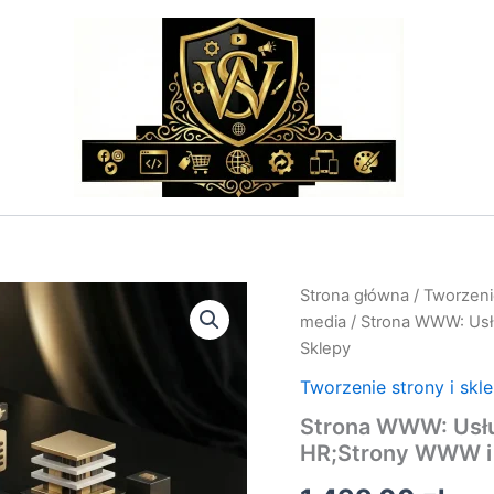
ilość
Strona główna
/
Tworzenie
Strona
media
/ Strona WWW: Usł
WWW:
Sklepy
Usługi
Doradztwa
Tworzenie strony i skl
Zawodowego
Strona WWW: Usł
i
HR;Strony
HR;Strony WWW i
WWW
i