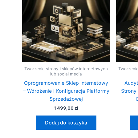
Tworzenie strony i sklepów internetowych
Tworzenie
lub social media
Oprogramowanie Sklep Internetowy
Audy
– Wdrożenie i Konfiguracja Platformy
Strony
Sprzedażowej
1 499,00
zł
Dodaj do koszyka