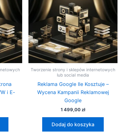
ernetowych
Tworzenie strony i sklepów internetowych
lub social media
trona
Reklama Google Ile Kosztuje –
W i E-
Wycena Kampanii Reklamowej
Google
1 499,00
zł
Dodaj do koszyka