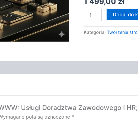
1 499,00
zł
Sklepy
Dodaj do 
Kategoria:
Tworzenie stro
na WWW: Usługi Doradztwa Zawodowego i HR
Wymagane pola są oznaczone
*