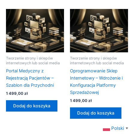
Tworzenie strony i sklepów
Tworzenie strony i sklepów
internetowych lub social media
internetowych lub social media
Portal Medyczny z
Oprogramowanie Sklep
Rejestracją Pacjentów –
Internetowy – Wdrożenie i
Szablon dla Przychodni
Konfiguracja Platformy
Sprzedażowej
1 499,00
zł
1 499,00
zł
Dodaj do koszyka
Dodaj do koszyka
Polski
▼