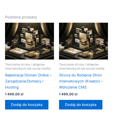
Podobne produkty
Tworzenie strony i sklepów
Tworzenie strony i sklepów
internetowych lub social media
internetowych lub social media
Rejestracja Domen Online –
Strona do Robienia Stron
Zarządzanie;Domeny i
Internetowych (Kreator) –
Hosting
Wdrożenie CMS
1 499,00
zł
1 499,00
zł
Dodaj do koszyka
Dodaj do koszyka