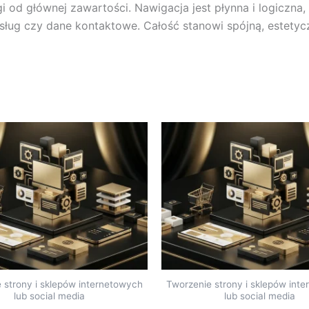
gi od głównej zawartości. Nawigacja jest płynna i logiczn
 usług czy dane kontaktowe. Całość stanowi spójną, estetyc
 strony i sklepów internetowych
Tworzenie strony i sklepów int
lub social media
lub social media