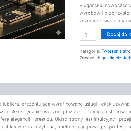
Elegancka, nowoczesna 
Jubilerskich
wyrobów i przejrzyste 
wizerunek swojej marki
Dodaj do 
Kategoria:
Tworzenie stro
Znaczniki:
galeria biżuterii
 jubilera, prezentująca wyrafinowane usługi i ekskluzywną
zt i luksus ręcznie tworzonej biżuterii. Dominują stonowane,
rę elegancji i prestiżu. Układ strony jest intuicyjny i prze
a jest klasyczna i czytelna, podkreślając powagę i profesj