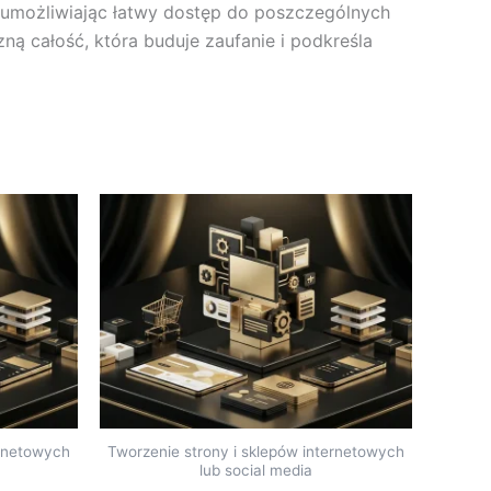
a, umożliwiając łatwy dostęp do poszczególnych
zną całość, która buduje zaufanie i podkreśla
ernetowych
Tworzenie strony i sklepów internetowych
lub social media