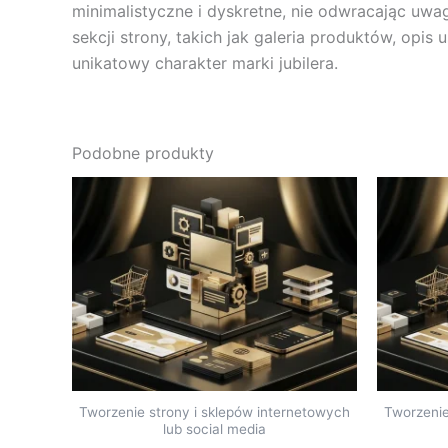
minimalistyczne i dyskretne, nie odwracając uwa
sekcji strony, takich jak galeria produktów, opis
unikatowy charakter marki jubilera.
Podobne produkty
Tworzenie strony i sklepów internetowych
Tworzenie
lub social media