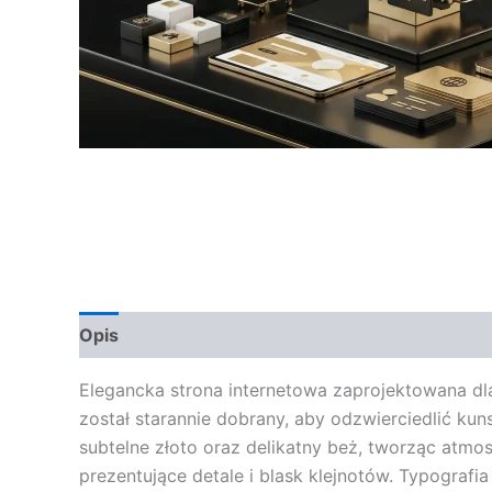
Opis
Opinie (0)
Elegancka strona internetowa zaprojektowana dla
został starannie dobrany, aby odzwierciedlić kuns
subtelne złoto oraz delikatny beż, tworząc atmosfe
prezentujące detale i blask klejnotów. Typografi