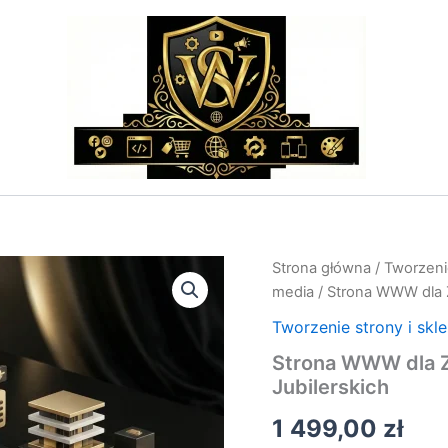
ilość
Strona główna
/
Tworzenie
Strona
media
/ Strona WWW dla Zł
WWW
dla
Tworzenie strony i skl
Złotnika
Strona WWW dla Zł
–
Jubilerskich
Usługi
i
1 499,00
zł
Galeria
Wyrobów