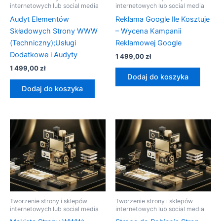
internetowych lub social media
internetowych lub social media
Audyt Elementów
Reklama Google Ile Kosztuje
Składowych Strony WWW
– Wycena Kampanii
(Techniczny);Usługi
Reklamowej Google
Dodatkowe i Audyty
1 499,00
zł
1 499,00
zł
Dodaj do koszyka
Dodaj do koszyka
Tworzenie strony i sklepów
Tworzenie strony i sklepów
internetowych lub social media
internetowych lub social media