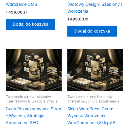
Wdrożenie CMS
(Gotowy Design);Szablony i
Wdrożenia
1 499,00
zł
1 499,00
zł
Dodaj do koszyka
Dodaj do koszyka
Tworzenie strony i sklepów
Tworzenie strony i sklepów
internetowych lub social media
internetowych lub social media
Cena Pozycjonowania Stron
Sklep WordPress Cena:
– Wycena, Strategia i
Wycena Wdrożenia
Abonament SEO
WooCommerce;Sklepy E-