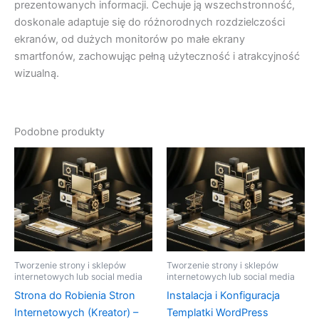
prezentowanych informacji. Cechuje ją wszechstronność,
doskonale adaptuje się do różnorodnych rozdzielczości
ekranów, od dużych monitorów po małe ekrany
smartfonów, zachowując pełną użyteczność i atrakcyjność
wizualną.
Podobne produkty
Tworzenie strony i sklepów
Tworzenie strony i sklepów
internetowych lub social media
internetowych lub social media
Strona do Robienia Stron
Instalacja i Konfiguracja
Internetowych (Kreator) –
Templatki WordPress