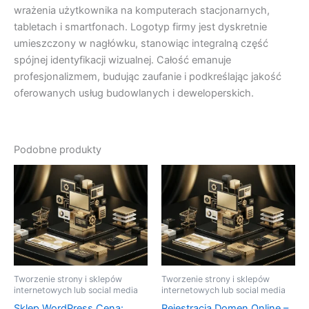
wrażenia użytkownika na komputerach stacjonarnych,
tabletach i smartfonach. Logotyp firmy jest dyskretnie
umieszczony w nagłówku, stanowiąc integralną część
spójnej identyfikacji wizualnej. Całość emanuje
profesjonalizmem, budując zaufanie i podkreślając jakość
oferowanych usług budowlanych i deweloperskich.
Podobne produkty
Tworzenie strony i sklepów
Tworzenie strony i sklepów
internetowych lub social media
internetowych lub social media
Sklep WordPress Cena:
Rejestracja Domen Online –