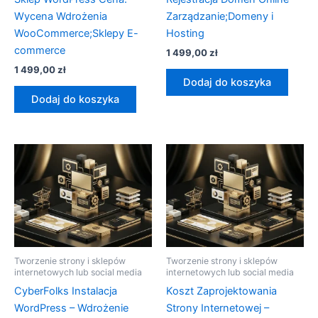
Wycena Wdrożenia
Zarządzanie;Domeny i
WooCommerce;Sklepy E-
Hosting
commerce
1 499,00
zł
1 499,00
zł
Dodaj do koszyka
Dodaj do koszyka
Tworzenie strony i sklepów
Tworzenie strony i sklepów
internetowych lub social media
internetowych lub social media
CyberFolks Instalacja
Koszt Zaprojektowania
WordPress – Wdrożenie
Strony Internetowej –