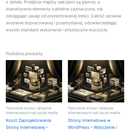
o detale. Przejścia między sekcjami są płynne, a
interaktywne elementy subtelnie zaznaczone, nie
odciągając uwagi od prezentowanej treści. Całość sprawia
wrażenie dopracowanej i przemyślanej, odzwierciedlając
wysoki standard wykonania i artystyczne wyczucie.
Podobne produkty
Tworzenie strony i sklepów
Tworzenie strony i sklepów
internetowych lub social media
internetowych lub social media
Koszt Zaprojektowania
Strony Internetowe w
Strony Internetowej –
WordPress – Wdrożenie i