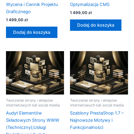
Wycena i Cennik Projektu
Optymalizacja CMS
Graficznego
1 499,00
zł
1 499,00
zł
Dodaj do koszyka
Dodaj do koszyka
Tworzenie strony i sklepów
Tworzenie strony i sklepów
internetowych lub social media
internetowych lub social media
Audyt Elementów
Szablony PrestaShop 1.7 –
Składowych Strony WWW
Najnowsze Motywy i
(Techniczny);Usługi
Funkcjonalności