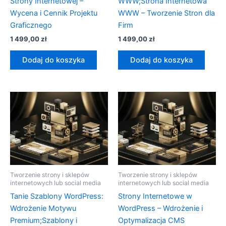
Strony Internetowej –
WWW;Strona Internetowa
Wycena i Cennik Projektu
WWW – Tworzenie Stron dla
Graficznego
Firm
1 499,00
zł
1 499,00
zł
Dodaj do koszyka
Dodaj do koszyka
Tworzenie strony i sklepów
Tworzenie strony i sklepów
internetowych lub social media
internetowych lub social media
Tanie Szablony WordPress:
Strony Internetowe w
Wdrożenie Motywu
WordPress – Wdrożenie i
Premium;Szablony i
Optymalizacja CMS