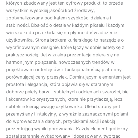
których zbudowany jest ten cyfrowy produkt, to przede
wszystkim wysokiej jakości kod źródłowy,
zoptymalizowany pod kątem szybkości działania i
stabilności. Dbałość o detale w każdym pikselu i każdym
wierszu kodu przekłada się na płynne doświadczenie
użytkownika. Strona brokera kurierskiego to narzędzie o
wyrafinowanym designie, które łączy w sobie estetykę z
praktycznością. Jej wizualna prezentacja opiera się na
harmonijnym połączeniu nowoczesnych trendów w
projektowaniu interfejsów z funkcjonalnością platformy
porównującej ceny przesyłek. Dominującym elementem jest
prostota i elegancja, która objawia się w starannym
doborze palety barw – subtelnych odcieniach szarości, bieli
i akcentów kolorystycznych, które nie przytłaczają, lecz
subtelnie kierują uwagę użytkownika. Układ strony jest
przemyślany i intuicyjny, z wyraźnie zaznaczonymi polami
do wprowadzania danych, przyciskami akcji i sekcją
prezentującą wyniki porównania. Każdy element graficzny
został starannie wykadrowany i dopasowany, tworząc