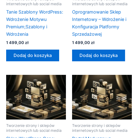
internetowych lub social media
internetowych lub social media
Tanie Szablony WordPress:
Oprogramowanie Sklep
Wdrożenie Motywu
Internetowy – Wdrożenie i
Premium;Szablony i
Konfiguracja Platformy
Wdrożenia
Sprzedażowej
1 499,00
zł
1 499,00
zł
Dodaj do koszyka
Dodaj do koszyka
Tworzenie strony i sklepów
Tworzenie strony i sklepów
internetowych lub social media
internetowych lub social media