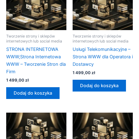
Tworzenie strony i sklepów
Tworzenie strony i sklepów
internetowych lub social media
internetowych lub social media
STRONA INTERNETOWA
Usługi Telekomunikacyjne –
WWW;Strona Internetowa
Strona WWW dla Operatora i
WWW – Tworzenie Stron dla
Dostawcy
Firm
1 499,00
zł
1 499,00
zł
Dodaj do koszyka
Dodaj do koszyka