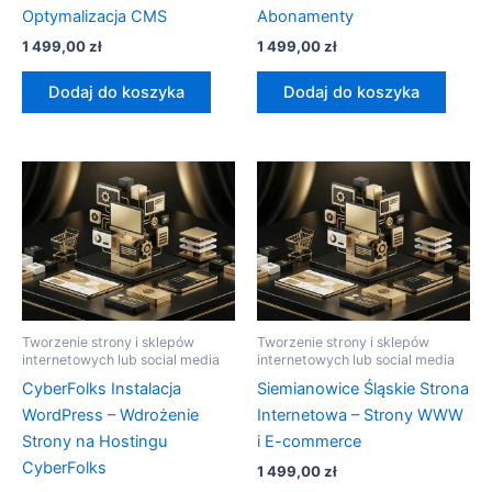
Optymalizacja CMS
Abonamenty
1 499,00
zł
1 499,00
zł
Dodaj do koszyka
Dodaj do koszyka
Tworzenie strony i sklepów
Tworzenie strony i sklepów
internetowych lub social media
internetowych lub social media
CyberFolks Instalacja
Siemianowice Śląskie Strona
WordPress – Wdrożenie
Internetowa – Strony WWW
Strony na Hostingu
i E-commerce
CyberFolks
1 499,00
zł