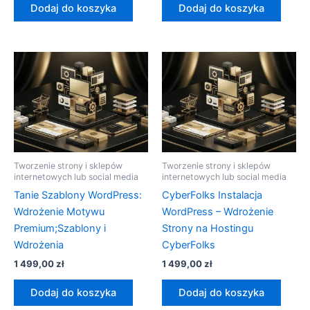
Dodaj do koszyka
Dodaj do koszyka
Tworzenie strony i sklepów
Tworzenie strony i sklepów
internetowych lub social media
internetowych lub social media
Tanie Szablony WordPress:
CyberFolks Instalacja
Wdrożenie Motywu
WordPress – Wdrożenie
Premium;Szablony i
Strony na Hostingu
Wdrożenia
CyberFolks
1 499,00
zł
1 499,00
zł
Dodaj do koszyka
Dodaj do koszyka