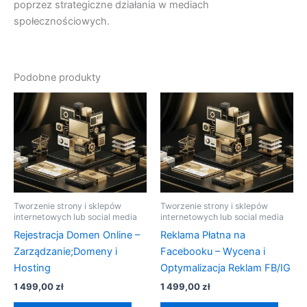
poprzez strategiczne działania w mediach
społecznościowych.
Podobne produkty
Tworzenie strony i sklepów
Tworzenie strony i sklepów
internetowych lub social media
internetowych lub social media
Rejestracja Domen Online –
Reklama Płatna na
Zarządzanie;Domeny i
Facebooku – Wycena i
Hosting
Optymalizacja Reklam FB/IG
1 499,00
zł
1 499,00
zł