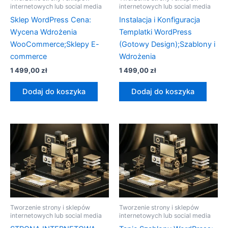
internetowych lub social media
internetowych lub social media
Sklep WordPress Cena:
Instalacja i Konfiguracja
Wycena Wdrożenia
Templatki WordPress
WooCommerce;Sklepy E-
(Gotowy Design);Szablony i
commerce
Wdrożenia
1 499,00
zł
1 499,00
zł
Dodaj do koszyka
Dodaj do koszyka
Tworzenie strony i sklepów
Tworzenie strony i sklepów
internetowych lub social media
internetowych lub social media