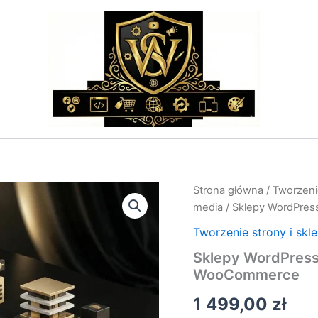
ilość
Strona główna
/
Tworzenie
Sklepy
media
/ Sklepy WordPres
WordPress
–
Tworzenie strony i skl
Tworzenie
Sklepy WordPress 
i
WooCommerce
Optymalizacja
Pod
1 499,00
zł
WooCommerce