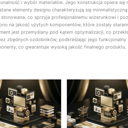
cjonalność i wybór materiałów. Jego konstrukcja opiera si
ane elementy designu charakteryzują się minimalistyczną e
jest stonowana, co sprzyja profesjonalnemu wizerunkowi i 
ono na jakość użytych komponentów, które zostały staran
ment jest przemyślany pod kątem optymalizacji, co przekła
ez zbędnych ozdobników, podkreślając jego funkcjonalny ch
ponenty, co gwarantuje wysoką jakość finalnego produktu.