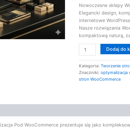
Nowoczesne sklepy W
Elegancki design, kom
internetowe WordPress,
Nasze rozwiązania Wo
kompaktową naturą, z
Dodaj do 
Kategoria:
Tworzenie stro
Znaczniki:
optymalizacja
stron WooCommerce
lizacja Pod WooCommerce prezentuje się jako komplekso