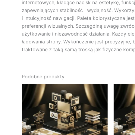
internetowych, kładące nacisk na estetykę, funk
zapewniających stabilność i wydajność. Wykorzyst
i intuicyjność nawigacji. Paleta kolorystyczna 
preferencji wizualnych. Szczególną uwagę zwróc
użytkowanie i niezawodność działania. Każdy ele
ładowania strony. Wykończenie jest precyzyjne, b
traktowane z taką samą troską jak fizyczne kom
Podobne produkty