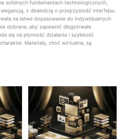
ę na solidnych fundamentach technologicznych,
legancją, z dbałością o przejrzystość interfejsu
pozwala na łatwe dopasowanie do indywidualnych
nie dobrane, aby zapewnić długotrwałe
da się na płynność działania i szybkość
arakter. Materiały, choć wirtualne, są