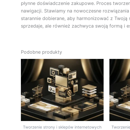
płynne doświadczenie zakupowe. Proces tworzenia 
nawigacji. Stawiamy na nowoczesne rozwiązania w
starannie dobierane, aby harmonizować z Twoją 
sprzedaje, ale również zachwyca swoją formą i e
Podobne produkty
Tworzenie strony i sklepów internetowych
Tworzenie