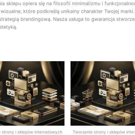
sklepu opiera się na filozofii minimalizmu i funkcjonalnoś
izualne, które podkreślą unikalny charakter Twojej marki. 
strategią brandingową. Nasza usługa to gwarancja stworzen
stetyką.
 strony i sklepów internetowych
Tworzenie strony i sklepów int