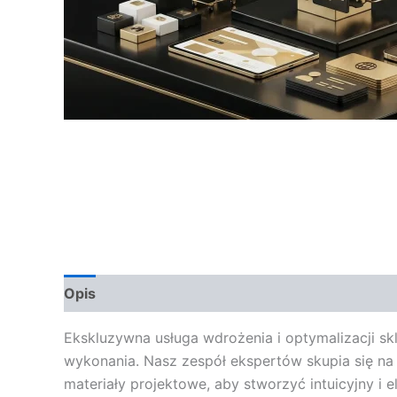
Opis
Opinie (0)
Ekskluzywna usługa wdrożenia i optymalizacji sk
wykonania. Nasz zespół ekspertów skupia się na
materiały projektowe, aby stworzyć intuicyjny i 