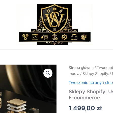
ilość
Strona główna
/
Tworzenie
Sklepy
media
/ Sklepy Shopify: 
Shopify:
Usługa
Tworzenie strony i skl
Wdrożenia
Sklepy Shopify: U
i
E-commerce
Optymalizacji;Sklepy
E-
1 499,00
zł
commerce