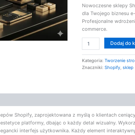
Nowoczesne sklepy Sho
dla Twojego biznesu e
Profesjonalne wdrożeni
commerce.
Dodaj do 
Kategoria:
Tworzenie stro
Znaczniki:
Shopify
,
sklep
lepów Shopify, zaprojektowana z myślą o klientach ceniąc
 estetyce platformy, dbając o każdy detal wizualny. Wyko
elegancki interfejs użytkownika. Każdy element interaktyw