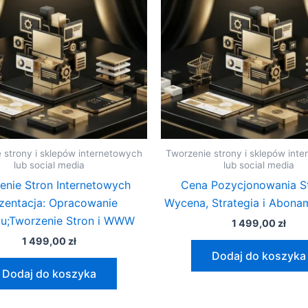
 strony i sklepów internetowych
Tworzenie strony i sklepów int
lub social media
lub social media
enie Stron Internetowych
Cena Pozycjonowania St
zentacja: Opracowanie
Wycena, Strategia i Abona
tu;Tworzenie Stron i WWW
1 499,00
zł
1 499,00
zł
Dodaj do koszyka
Dodaj do koszyka