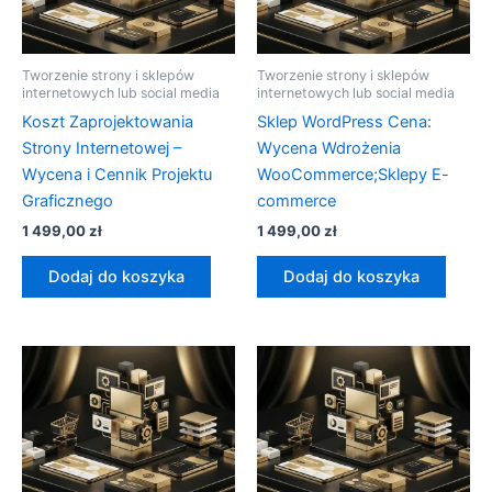
Tworzenie strony i sklepów
Tworzenie strony i sklepów
internetowych lub social media
internetowych lub social media
Koszt Zaprojektowania
Sklep WordPress Cena:
Strony Internetowej –
Wycena Wdrożenia
Wycena i Cennik Projektu
WooCommerce;Sklepy E-
Graficznego
commerce
1 499,00
zł
1 499,00
zł
Dodaj do koszyka
Dodaj do koszyka