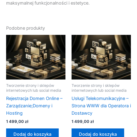
maksymalnej funkcjonalności i estetyce.
Podobne produkty
Tworzenie strony i sklepów
Tworzenie strony i sklepów
internetowych lub social media
internetowych lub social media
Rejestracja Domen Online –
Usługi Telekomunikacyjne –
Zarządzanie;Domeny i
Strona WWW dla Operatora i
Hosting
Dostawcy
1 499,00
zł
1 499,00
zł
Dodaj do koszyka
Dodaj do koszyka