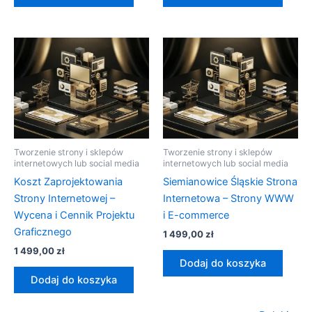
Tworzenie strony i sklepów
Tworzenie strony i sklepów
internetowych lub social media
internetowych lub social media
Koszt Zaprojektowania
Siemianowice Śląskie Strona
Strony Internetowej –
Internetowa – Strony WWW
Wycena i Cennik Projektu
i E-commerce
Graficznego
1 499,00
zł
1 499,00
zł
Dodaj do koszyka
Dodaj do koszyka