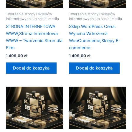
Tworzenie strony i sklepów
Tworzenie strony i sklepów
internetowych lub social media
internetowych lub social media
STRONA INTERNETOWA
Sklep WordPress Cena:
WWW;Strona Internetowa
Wycena Wdrożenia
WWW – Tworzenie Stron dla
WooCommerce;Sklepy E-
Firm
commerce
1 499,00
zł
1 499,00
zł
Dodaj do koszyka
Dodaj do koszyka