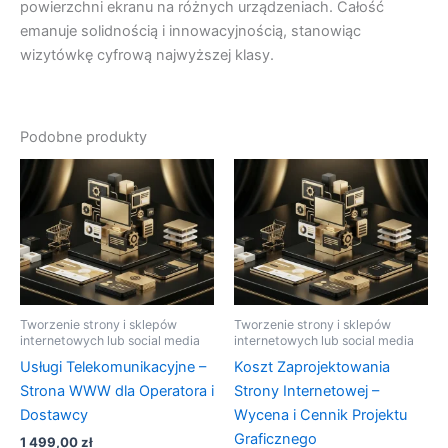
powierzchni ekranu na różnych urządzeniach. Całość
emanuje solidnością i innowacyjnością, stanowiąc
wizytówkę cyfrową najwyższej klasy.
Podobne produkty
Tworzenie strony i sklepów
Tworzenie strony i sklepów
internetowych lub social media
internetowych lub social media
Usługi Telekomunikacyjne –
Koszt Zaprojektowania
Strona WWW dla Operatora i
Strony Internetowej –
Dostawcy
Wycena i Cennik Projektu
Graficznego
1 499,00
zł