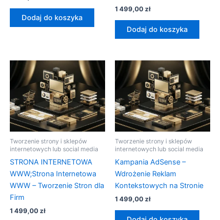
1 499,00
zł
Dodaj do koszyka
Dodaj do koszyka
Tworzenie strony i sklepów
Tworzenie strony i sklepów
internetowych lub social media
internetowych lub social media
STRONA INTERNETOWA
Kampania AdSense –
WWW;Strona Internetowa
Wdrożenie Reklam
WWW – Tworzenie Stron dla
Kontekstowych na Stronie
Firm
1 499,00
zł
1 499,00
zł
Dodaj do koszyka