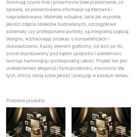
Dominują czyste linie i przestronne białe przestrzenie, co
sprawia, że prezentowane informacje są klarowne i
nieprzeładowane. Materiały wizualne, takie jak wysokiej
jakości zdjęcia obiektów budowlanych, szczegółowe
schematy czy profesjonalne portrety, są integralną częścią
designu, wzmacniając przekaz o kompetencjach i
doświadczeniu. Każdy element graficzny, od ikon po tło,
został dopracowany pod kątem spójności i subtelności,
tworząc harmonijną i profesjonalną całość. Projekt ten jest
ucieleśnieniem elegancji i funkcjonalności, stworzony dla
tych, którzy cenią sobie jakość i precyzję w każdym detalu.
Podobne produkty