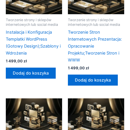
Tworzenie strony i sklepów
Tworzenie strony i sklepów
internetowych lub social media
internetowych lub social media
Instalacja i Konfiguracja
Tworzenie Stron
Templatki WordPress
Internetowych Prezentacja:
(Gotowy Design);Szablony i
Opracowanie
Wdrożenia
Projektu;Tworzenie Stron i
WWW
1 499,00
zł
1 499,00
zł
Dodaj do koszyka
Dodaj do koszyka