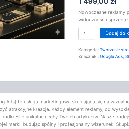
1 499,00
zł
Ads
Nowoczesne reklamy pr
widoczność i sprzedaż
Dodaj do 
Kategoria:
Tworzenie stro
Znaczniki:
Google Ads
,
S
 Ads) to usługa marketingowa skupiająca się na wizualne
orzyć atrakcyjne kreacje. Każdy element reklamy, od wysok
y podkreślić unikalne cechy Twoich artykułów. Nasze podej
jej marki, budując spójny i profesjonalny wizerunek. Skupia