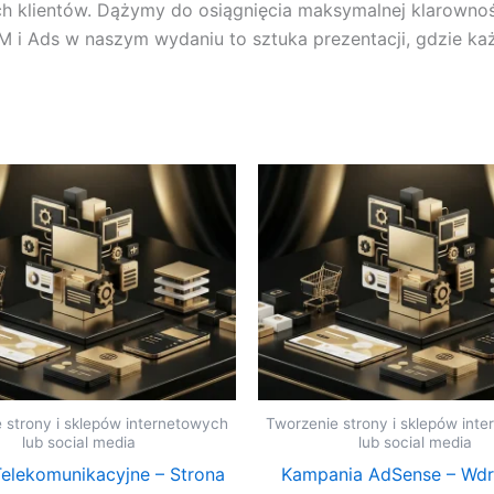
h klientów. Dążymy do osiągnięcia maksymalnej klarowności
 i Ads w naszym wydaniu to sztuka prezentacji, gdzie każ
 strony i sklepów internetowych
Tworzenie strony i sklepów int
lub social media
lub social media
Telekomunikacyjne – Strona
Kampania AdSense – Wdr