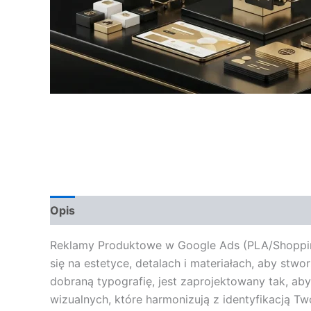
Opis
Opinie (0)
Reklamy Produktowe w Google Ads (PLA/Shopping
się na estetyce, detalach i materiałach, aby stw
dobraną typografię, jest zaprojektowany tak, ab
wizualnych, które harmonizują z identyfikacją Two