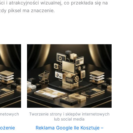
 i atrakcyjności wizualnej, co przekłada się na
dy piksel ma znaczenie.
ernetowych
Tworzenie strony i sklepów internetowych
lub social media
ożenie
Reklama Google Ile Kosztuje –