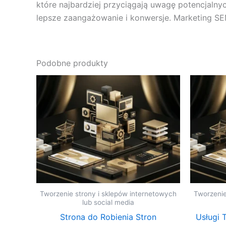
które najbardziej przyciągają uwagę potencjalnyc
lepsze zaangażowanie i konwersje. Marketing SEM
Podobne produkty
Tworzenie strony i sklepów internetowych
Tworzenie
lub social media
Strona do Robienia Stron
Usługi 