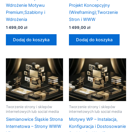
Wdrożenie Motywu
Projekt Koncepcyjny
Premium;Szablony i
(Wireframing);Tworzenie
Wdrożenia
Stron i WWW
1 499,00
zł
1 499,00
zł
Dodaj do koszyka
Dodaj do koszyka
Tworzenie strony i sklepów
Tworzenie strony i sklepów
internetowych lub social media
internetowych lub social media
Siemianowice Śląskie Strona
Motywy WP – Instalacja,
Internetowa – Strony WWW
Konfiguracja i Dostosowanie