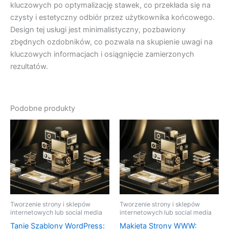
kluczowych po optymalizację stawek, co przekłada się na
czysty i estetyczny odbiór przez użytkownika końcowego.
Design tej usługi jest minimalistyczny, pozbawiony
zbędnych ozdobników, co pozwala na skupienie uwagi na
kluczowych informacjach i osiągnięcie zamierzonych
rezultatów.
Podobne produkty
Tworzenie strony i sklepów
Tworzenie strony i sklepów
internetowych lub social media
internetowych lub social media
Tanie Szablony WordPress:
Makieta Strony WWW: