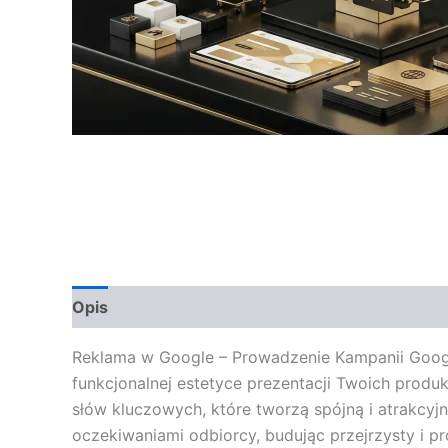
Opis
Opinie (0)
Reklama w Google – Prowadzenie Kampanii Google 
funkcjonalnej estetyce prezentacji Twoich produ
słów kluczowych, które tworzą spójną i atrakcyj
oczekiwaniami odbiorcy, budując przejrzysty i pr