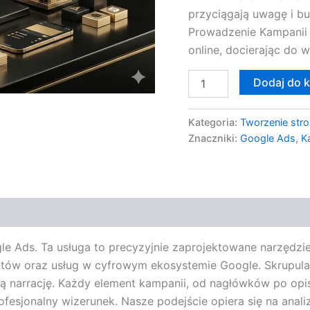
przyciągają uwagę i b
Prowadzenie Kampanii
online, docierając do 
Dodaj do 
Kategoria:
Tworzenie stro
Znaczniki:
Google Ads
,
K
Ads. Ta usługa to precyzyjnie zaprojektowane narzędzie o
któw oraz usług w cyfrowym ekosystemie Google. Skrupulat
ną narrację. Każdy element kampanii, od nagłówków po opi
ofesjonalny wizerunek. Nasze podejście opiera się na anali