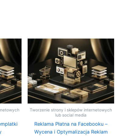
ernetowych
Tworzenie strony i sklepów internetowych
lub social media
emplatki
Reklama Płatna na Facebooku –
y
Wycena i Optymalizacja Reklam