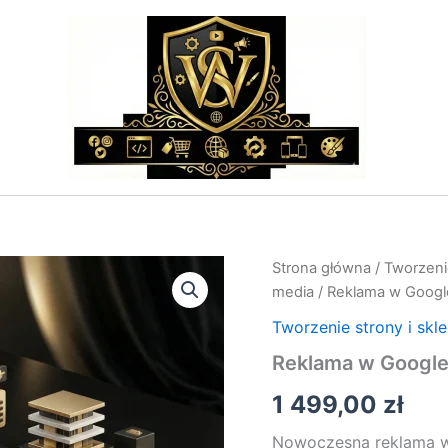
ilość
Strona główna
/
Tworzenie
Reklama
media
/ Reklama w Googl
w
Google
Tworzenie strony i skl
–
Reklama w Google
Prowadzenie
Kampanii
1 499,00
zł
Google
Ads
Nowoczesna reklama w