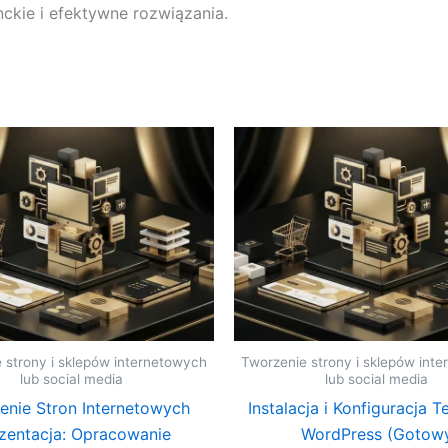
nckie i efektywne rozwiązania.
 strony i sklepów internetowych
Tworzenie strony i sklepów int
lub social media
lub social media
enie Stron Internetowych
Instalacja i Konfiguracja T
zentacja: Opracowanie
WordPress (Gotow