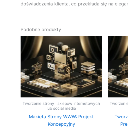
doświadczenia klienta, co przekłada się na elega
Podobne produkty
Tworzenie strony i sklepów internetowych
Tworzenie
lub social media
Makieta Strony WWW: Projekt
Tworz
Koncepcyjny
Pre