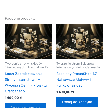
Podobne produkty
Tworzenie strony i sklepów
Tworzenie strony i sklepów
internetowych lub social media
internetowych lub social media
Koszt Zaprojektowania
Szablony PrestaShop 1.7 –
Strony Internetowej –
Najnowsze Motywy i
Wycena i Cennik Projektu
Funkcjonalności
Graficznego
1 499,00
zł
1 499,00
zł
Dodaj do koszyka
Dodaj do koszyka