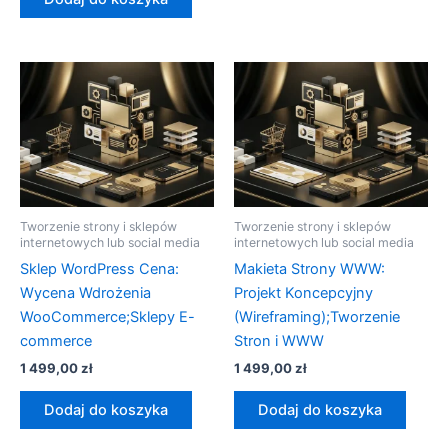
Tworzenie strony i sklepów
Tworzenie strony i sklepów
internetowych lub social media
internetowych lub social media
Sklep WordPress Cena:
Makieta Strony WWW:
Wycena Wdrożenia
Projekt Koncepcyjny
WooCommerce;Sklepy E-
(Wireframing);Tworzenie
commerce
Stron i WWW
1 499,00
zł
1 499,00
zł
Dodaj do koszyka
Dodaj do koszyka