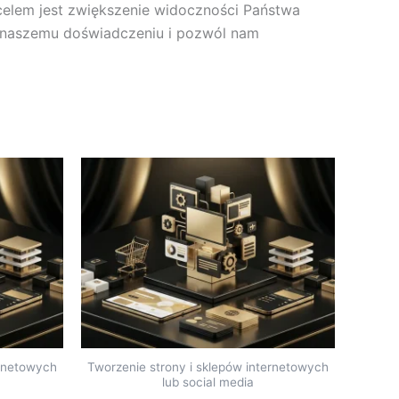
celem jest zwiększenie widoczności Państwa
j naszemu doświadczeniu i pozwól nam
ernetowych
Tworzenie strony i sklepów internetowych
lub social media