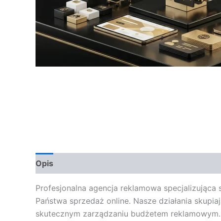
Opis
Opinie (0)
Profesjonalna agencja reklamowa specjalizując
Państwa sprzedaż online. Nasze działania skupia
skutecznym zarządzaniu budżetem reklamowym. W