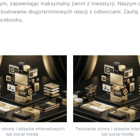
tym, zapewniając maksymalny zwrot z inwestycji. Naszym 
 budowanie długoterminowych relacji z odbiorcami. Zaufa
acebooku.
 strony i sklepów internetowych
Tworzenie strony i sklepów int
lub social media
lub social media