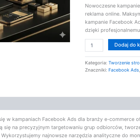
Nowoczesne kampanie 
reklama online. Maksy
kampanie Facebook Ad
dzięki profesjonalnemu
Dodaj do 
Kategoria:
Tworzenie stro
Znaczniki:
Facebook Ads
a się w kampaniach Facebook Ads dla branży e-commerce o
ją się na precyzyjnym targetowaniu grup odbiorców, tworz
ykorzystujemy najnowsze narzędzia analityczne do moni