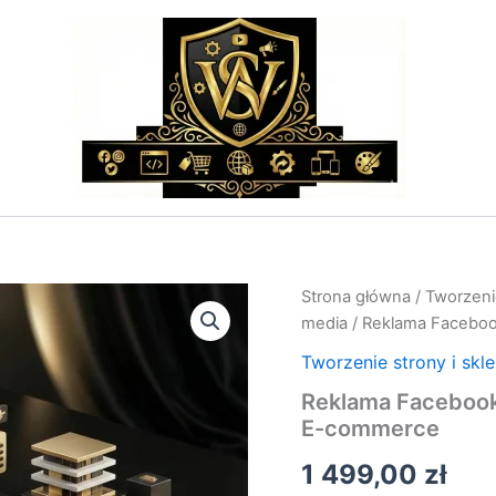
ilość
Strona główna
/
Tworzenie
Reklama
media
/ Reklama Facebo
Facebook
Ads
Tworzenie strony i skl
–
Reklama Facebook
Agencja
E-commerce
Prowadząca
Kampanie
1 499,00
zł
E-
commerce