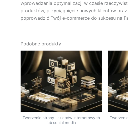
wprowadzania optymalizacji w czasie rzeczywis
produktów, przyciągnięcie nowych klientów oraz
poprowadzić Twój e-commerce do sukcesu na F
Podobne produkty
Tworzenie strony i sklepów internetowych
Tworzenie
lub social media