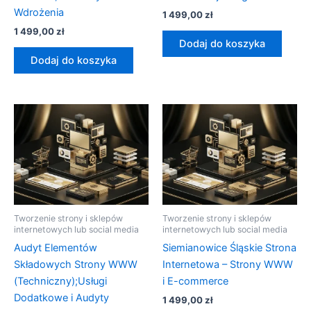
Wdrożenia
1 499,00
zł
1 499,00
zł
Dodaj do koszyka
Dodaj do koszyka
Tworzenie strony i sklepów
Tworzenie strony i sklepów
internetowych lub social media
internetowych lub social media
Audyt Elementów
Siemianowice Śląskie Strona
Składowych Strony WWW
Internetowa – Strony WWW
(Techniczny);Usługi
i E-commerce
Dodatkowe i Audyty
1 499,00
zł