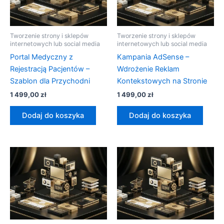
Tworzenie strony i sklepów
Tworzenie strony i sklepów
internetowych lub social media
internetowych lub social media
Portal Medyczny z
Kampania AdSense –
Rejestracją Pacjentów –
Wdrożenie Reklam
Szablon dla Przychodni
Kontekstowych na Stronie
1 499,00
zł
1 499,00
zł
Dodaj do koszyka
Dodaj do koszyka