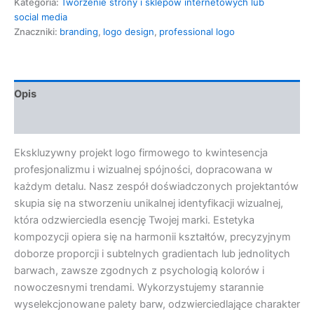
Kategoria:
Tworzenie strony i sklepów internetowych lub
social media
Znaczniki:
branding
,
logo design
,
professional logo
Opis
Opinie (0)
Ekskluzywny projekt logo firmowego to kwintesencja
profesjonalizmu i wizualnej spójności, dopracowana w
każdym detalu. Nasz zespół doświadczonych projektantów
skupia się na stworzeniu unikalnej identyfikacji wizualnej,
która odzwierciedla esencję Twojej marki. Estetyka
kompozycji opiera się na harmonii kształtów, precyzyjnym
doborze proporcji i subtelnych gradientach lub jednolitych
barwach, zawsze zgodnych z psychologią kolorów i
nowoczesnymi trendami. Wykorzystujemy starannie
wyselekcjonowane palety barw, odzwierciedlające charakter