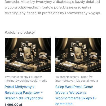
formacie. Materiały tworzymy z dbałością o każdy detal, od
wyboru odpowiednich fontów po subtelne gradienty i
tekstury, aby nadać im profesjonalny i nowoczesny wygląd.
Podobne produkty
Tworzenie strony i sklepów
Tworzenie strony i sklepów
internetowych lub social media
internetowych lub social media
Portal Medyczny z
Sklep WordPress Cena:
Rejestracją Pacjentów –
Wycena Wdrożenia
Szablon dla Przychodni
WooCommerce;Sklepy E-
commerce
1 499,00
zł