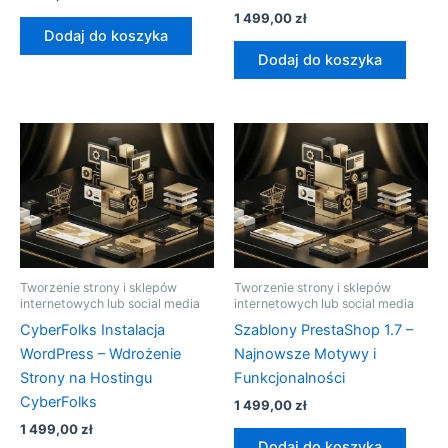
1 499,00
zł
Dodaj do koszyka
Dodaj do koszyka
Tworzenie strony i sklepów
Tworzenie strony i sklepów
internetowych lub social media
internetowych lub social media
CyberFolks Instalacja
Szablony PrestaShop 1.7 –
WordPress – Wdrożenie
Najnowsze Motywy i
Strony na Hostingu
Funkcjonalności
CyberFolks
1 499,00
zł
1 499,00
zł
Dodaj do koszyka