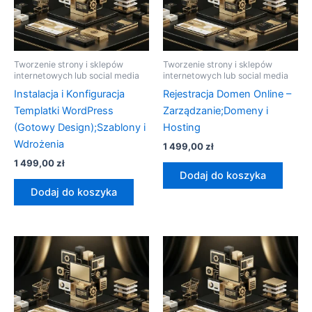
Tworzenie strony i sklepów
Tworzenie strony i sklepów
internetowych lub social media
internetowych lub social media
Instalacja i Konfiguracja
Rejestracja Domen Online –
Templatki WordPress
Zarządzanie;Domeny i
(Gotowy Design);Szablony i
Hosting
Wdrożenia
1 499,00
zł
1 499,00
zł
Dodaj do koszyka
Dodaj do koszyka