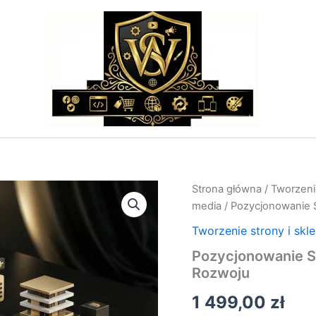
ilość
Strona główna
/
Tworzenie
Pozycjonowanie
media
/ Pozycjonowanie S
Strony
Internetowej
Tworzenie strony i skl
–
Pozycjonowanie St
Koszt
Rozwoju
i
Strategia
1 499,00
zł
Rozwoju