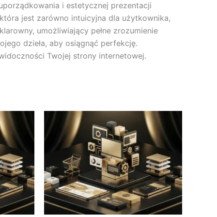
uporządkowania i estetycznej prezentacji
tóra jest zarówno intuicyjna dla użytkownika,
klarowny, umożliwiający pełne zrozumienie
ojego dzieła, aby osiągnąć perfekcję.
doczności Twojej strony internetowej.