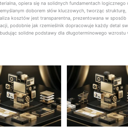
terialna, opiera się na solidnych fundamentach logicznego 
przemyślanym doborem słów kluczowych, tworząc strukturę, k
aliza kosztów jest transparentna, prezentowana w sposób 
izacji, podobnie jak rzemieślnik dopracowuje każdy detal sw
udując solidne podstawy dla długoterminowego wzrostu wi