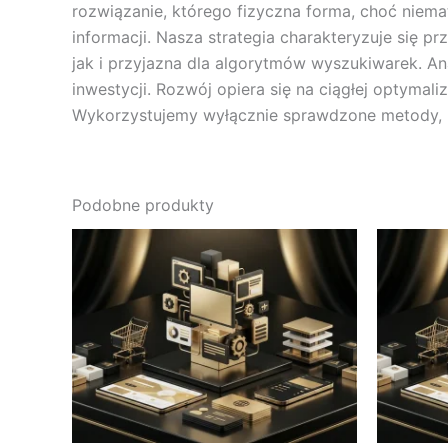
rozwiązanie, którego fizyczna forma, choć niema
informacji. Nasza strategia charakteryzuje się 
jak i przyjazna dla algorytmów wyszukiwarek. An
inwestycji. Rozwój opiera się na ciągłej optymal
Wykorzystujemy wyłącznie sprawdzone metody, b
Podobne produkty