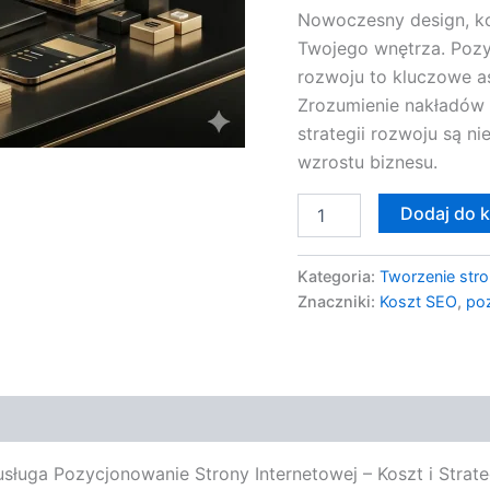
Nowoczesny design, ko
Twojego wnętrza. Pozyc
rozwoju to kluczowe a
Zrozumienie nakładów 
strategii rozwoju są n
wzrostu biznesu.
Dodaj do 
Kategoria:
Tworzenie stro
Znaczniki:
Koszt SEO
,
po
 usługa Pozycjonowanie Strony Internetowej – Koszt i Str