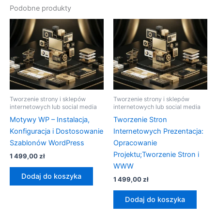
Podobne produkty
Tworzenie strony i sklepów
Tworzenie strony i sklepów
internetowych lub social media
internetowych lub social media
Motywy WP – Instalacja,
Tworzenie Stron
Konfiguracja i Dostosowanie
Internetowych Prezentacja:
Szablonów WordPress
Opracowanie
Projektu;Tworzenie Stron i
1 499,00
zł
WWW
Dodaj do koszyka
1 499,00
zł
Dodaj do koszyka