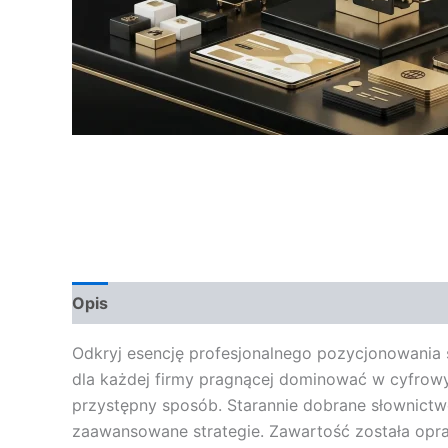
Opis
Opinie (0)
Odkryj esencję profesjonalnego pozycjonowania 
dla każdej firmy pragnącej dominować w cyfrowy
przystępny sposób. Starannie dobrane słownictwo
zaawansowane strategie. Zawartość została opra