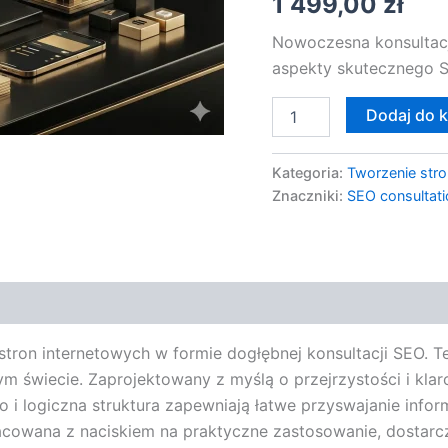
1 499,00
zł
Nowoczesna konsultacj
aspekty skutecznego S
Dodaj do 
Kategoria:
Tworzenie stro
Znaczniki:
SEO consultati
stron internetowych w formie dogłębnej konsultacji SEO. 
m świecie. Zaprojektowany z myślą o przejrzystości i kl
 i logiczna struktura zapewniają łatwe przyswajanie info
cowana z naciskiem na praktyczne zastosowanie, dostarc