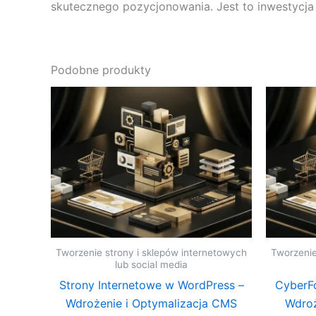
skutecznego pozycjonowania. Jest to inwestycja
Podobne produkty
Tworzenie strony i sklepów internetowych
Tworzenie
lub social media
Strony Internetowe w WordPress –
CyberFo
Wdrożenie i Optymalizacja CMS
Wdroż