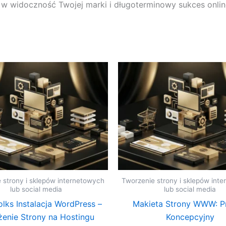
 w widoczność Twojej marki i długoterminowy sukces onlin
 strony i sklepów internetowych
Tworzenie strony i sklepów int
lub social media
lub social media
lks Instalacja WordPress –
Makieta Strony WWW: Pr
enie Strony na Hostingu
Koncepcyjny