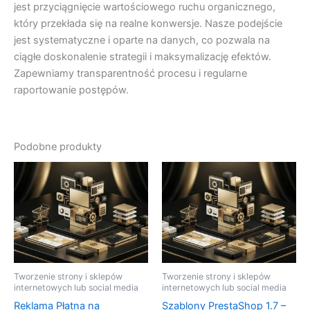
jest przyciągnięcie wartościowego ruchu organicznego,
który przekłada się na realne konwersje. Nasze podejście
jest systematyczne i oparte na danych, co pozwala na
ciągłe doskonalenie strategii i maksymalizację efektów.
Zapewniamy transparentność procesu i regularne
raportowanie postępów.
Podobne produkty
Tworzenie strony i sklepów
Tworzenie strony i sklepów
internetowych lub social media
internetowych lub social media
Reklama Płatna na
Szablony PrestaShop 1.7 –