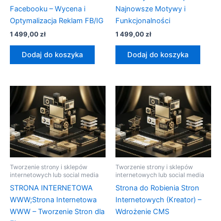
Facebooku – Wycena i
Najnowsze Motywy i
Optymalizacja Reklam FB/IG
Funkcjonalności
1 499,00
zł
1 499,00
zł
Dodaj do koszyka
Dodaj do koszyka
Tworzenie strony i sklepów
Tworzenie strony i sklepów
internetowych lub social media
internetowych lub social media
STRONA INTERNETOWA
Strona do Robienia Stron
WWW;Strona Internetowa
Internetowych (Kreator) –
WWW – Tworzenie Stron dla
Wdrożenie CMS