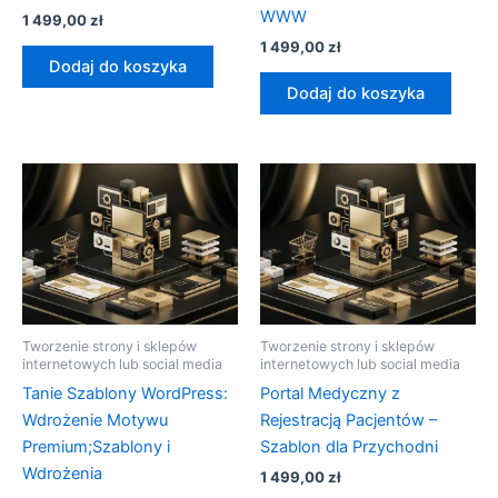
WWW
1 499,00
zł
1 499,00
zł
Dodaj do koszyka
Dodaj do koszyka
Tworzenie strony i sklepów
Tworzenie strony i sklepów
internetowych lub social media
internetowych lub social media
Tanie Szablony WordPress:
Portal Medyczny z
Wdrożenie Motywu
Rejestracją Pacjentów –
Premium;Szablony i
Szablon dla Przychodni
Wdrożenia
1 499,00
zł