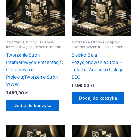
Tworzenie strony i sklepów
Tworzenie strony i sklepów
internetowych lub social media
internetowych lub social media
Tworzenie Stron
Bielsko Biała
Internetowych Prezentacja:
Pozycjonowanie Stron –
Opracowanie
Lokalna Agencja i Usługi
Projektu;Tworzenie Stron i
SEO
WWW
1 499,00
zł
1 499,00
zł
Dodaj do koszyka
Dodaj do koszyka