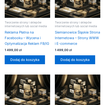
Tworzenie strony i sklepów
Tworzenie strony i sklepów
internetowych lub social media
internetowych lub social media
Reklama Płatna na
Siemianowice Śląskie Strona
Facebooku – Wycena i
Internetowa – Strony WWW
Optymalizacja Reklam FB/IG
i E-commerce
1 499,00
zł
1 499,00
zł
Dodaj do koszyka
Dodaj do koszyka