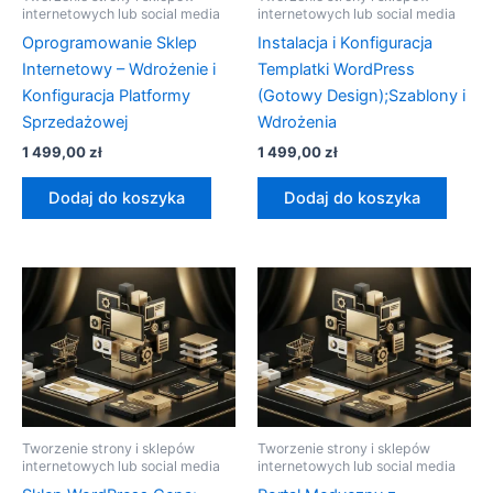
internetowych lub social media
internetowych lub social media
Oprogramowanie Sklep
Instalacja i Konfiguracja
Internetowy – Wdrożenie i
Templatki WordPress
Konfiguracja Platformy
(Gotowy Design);Szablony i
Sprzedażowej
Wdrożenia
1 499,00
zł
1 499,00
zł
Dodaj do koszyka
Dodaj do koszyka
Tworzenie strony i sklepów
Tworzenie strony i sklepów
internetowych lub social media
internetowych lub social media