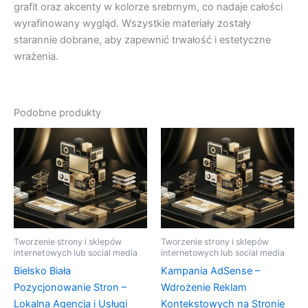
grafit oraz akcenty w kolorze srebrnym, co nadaje całości
wyrafinowany wygląd. Wszystkie materiały zostały
starannie dobrane, aby zapewnić trwałość i estetyczne
wrażenia.
Podobne produkty
Tworzenie strony i sklepów
Tworzenie strony i sklepów
internetowych lub social media
internetowych lub social media
Bielsko Biała
Kampania AdSense –
Pozycjonowanie Stron –
Wdrożenie Reklam
Lokalna Agencja i Usługi
Kontekstowych na Stronie