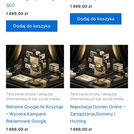
SEO
1 499,00
zł
1 499,00
zł
Dodaj do koszyka
Dodaj do koszyka
Tworzenie strony i sklepów
Tworzenie strony i sklepów
internetowych lub social media
internetowych lub social media
Reklama Google Ile Kosztuje
Rejestracja Domen Online –
– Wycena Kampanii
Zarządzanie;Domeny i
Reklamowej Google
Hosting
1 499,00
zł
1 499,00
zł